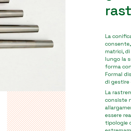
ras
La conifi
consente, 
matrici, d
lungo la 
forma con
Formal di
di gestire
La rastre
consiste 
allargame
essere rea
tipologie 
estremame